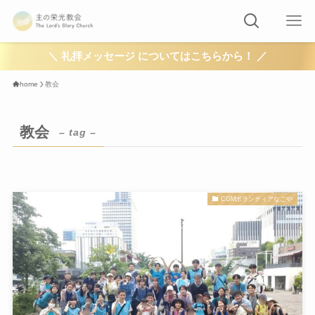
＼ 礼拝メッセージ についてはこちらから！ ／
home
教会
教会
– tag –
CGMボランティアなごや