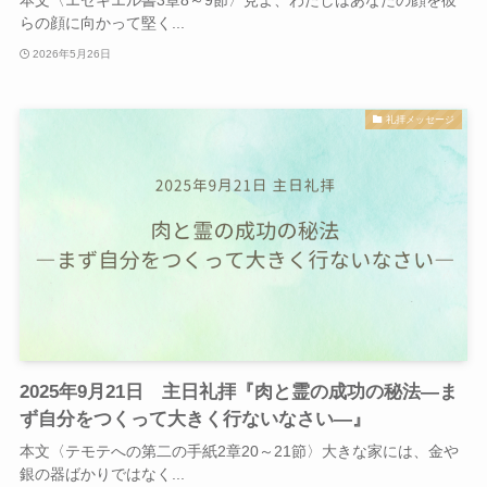
本文〈エゼキエル書3章8～9節〉見よ、わたしはあなたの顔を彼
らの顔に向かって堅く...
2026年5月26日
礼拝メッセージ
2025年9月21日 主日礼拝『肉と霊の成功の秘法―ま
ず自分をつくって大きく行ないなさい―』
本文〈テモテへの第二の手紙2章20～21節〉大きな家には、金や
銀の器ばかりではなく...